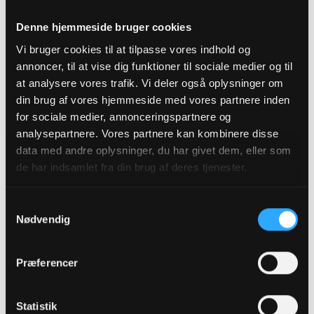
Denne hjemmeside bruger cookies
Vi bruger cookies til at tilpasse vores indhold og
Floral
Floral & Oriental
annoncer, til at vise dig funktioner til sociale medier og til
at analysere vores trafik. Vi deler også oplysninger om
din brug af vores hjemmeside med vores partnere inden
for sociale medier, annonceringspartnere og
analysepartnere. Vores partnere kan kombinere disse
data med andre oplysninger, du har givet dem, eller som
de har indsamlet fra din brug af deres tjenester.
Samtykkevalg
Til hende
Til hende
Nødvendig
W97 - inspireret af Rose
W144 - inspireret af
Des Vents
Paradoxe
350,00 kr
49,00 kr
Præferencer
Statistik