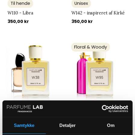
Til hende
Unisex
W110 - Libra
W142 - inspireret af Kirké
350,00 kr
350,00 kr
Floral & Woody
W38 - Sía
Til hende
350,00 kr
W95 - inspireret af Rose
Samtykke
Detaljer
Om
Musk
350,00 kr