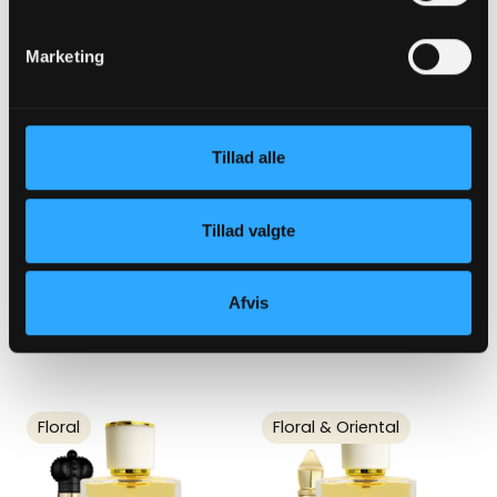
Floral
Floral
Marketing
Tillad alle
Tillad valgte
Unisex
Unisex
M56 - inspireret af Rouge
W159 - inspireret af Fleur
540
du Désert
Afvis
49,00 kr
520,00 kr
Floral
Floral & Oriental