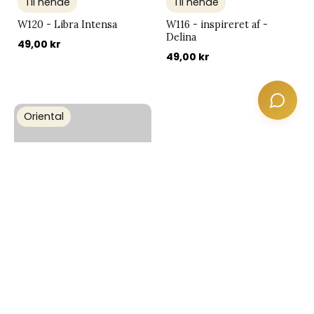
Til hende
Til hende
W120 - Libra Intensa
W116 - inspireret af -
Delina
49,00 kr
49,00 kr
Oriental
Oriental
Unisex
Til hende
M126 - inspireret af
W167 - inspireret af Vanille
Angels' Share
Absolu